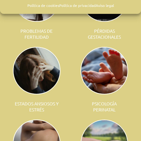
Política de cookies
Política de privacidad
Aviso legal
PROBLEMAS DE
PÉRDIDAS
FERTILIDAD
GESTACIONALES
ESTADOS ANSIOSOS Y
PSICOLOGÍA
ESTRÉS
PERINATAL