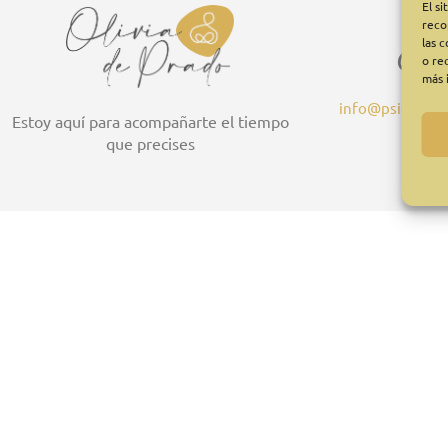
El s
reco
las 
Con
o re
más 
info@psicologia
Estoy aquí para acompañarte el tiempo
que precises