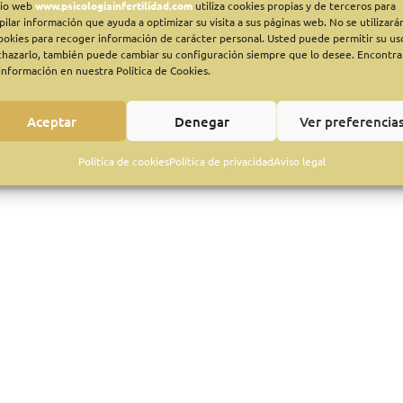
itio web
www.psicologiainfertilidad.com
utiliza cookies propias y de terceros para
pilar información que ayuda a optimizar su visita a sus páginas web. No se utilizará
Sígueme
cookies para recoger información de carácter personal. Usted puede permitir su us
tacto
chazarlo, también puede cambiar su configuración siempre que lo desee. Encontra
información en nuestra Política de Cookies.
infertilidad.com
@psicologaoliviadeprado
Aceptar
Denegar
Ver preferencia
Política de cookies
Política de privacidad
Aviso legal