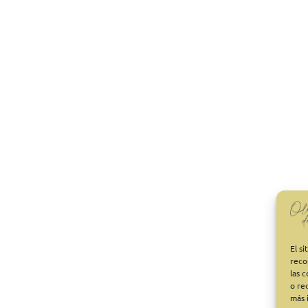
El s
reco
las 
o re
más 