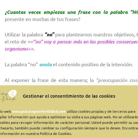
¿Cuantas veces empiezas una frase con la palabra “N
presente en muchas de tus frases?
Utilizar la palabra
“no”
para plantearnos nuestros objetivos,
el reto de
<<“no” voy a pensar más en las posibles consecuen
organismo>>.
La palabra “no”
anula
el contenido positivo de la intención.
Al exponer la frase de esta manera; la
“preocupación con
pensamientos.
Gestionar el consentimiento de las cookies
Podríamos variar el contenido de la misma, anulando el “
siguiente manera:
<< me gustaría poder// trataré// inte
itio web
www.psicologiainfertilidad.com
utiliza cookies propias y de terceros para
tomando>>
pilar información que ayuda a optimizar su visita a sus páginas web. No se utilizará
cookies para recoger información de carácter personal. Usted puede permitir su us
chazarlo, también puede cambiar su configuración siempre que lo desee. Encontra
¿Qué me dices de la palabra “PERO”?
… ¿sueles hacer uso de
información en nuestra Política de Cookies.