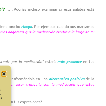
O”?
… ¿Podrías incluso examinar si esta palabra está
 tiene mucho
riesgo
. Por ejemplo, cuando nos marcamos
cias negativas que la medicación tendrá a la larga en mi
stante por la medicación”
estará
más presente
en tus
no” y transformándola en una
alternativa positiva
de la
ntaré//… estar tranquila con la medicación que estoy
n
o
rá
 ella en tus expresiones?