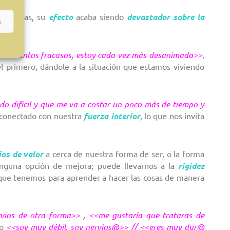
secutivas, su
efecto
acaba siendo
devastador sobre la
s
és de tantos fracasos, estoy cada vez más desanimada>>
,
primero, dándole a la situación que estamos viviendo
do difícil y que me va a costar un poco más de tiempo y
 conectado con nuestra
fuerza interior
, lo que nos invita
ios de valor
a cerca de nuestra forma de ser, o la forma
nguna opción de mejora; puede llevarnos a la
rigidez
que tenemos para aprender a hacer las cosas de manera
rvios de otra forma>> , <<me gustaría que trataras de
o
<<soy muy débil, soy nervios@>> // <<eres muy dur@