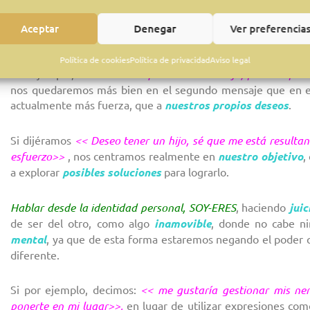
A pesar de que esta palabra sirve para unir dos frases con
Aceptar
Denegar
Ver preferencia
primera
.
Política de cookies
Política de privacidad
Aviso legal
Por ejemplo, si decimos
<<quiero tener un hijo, pero despu
nos quedaremos más bien en el segundo mensaje que en el 
actualmente más fuerza, que a
nuestros propios deseos
.
Si dijéramos
<< Deseo tener un hijo, sé que me está resultan
esfuerzo>>
, nos centramos realmente en
nuestro objetivo
,
a explorar
posibles soluciones
para lograrlo.
Hablar desde la identidad personal, SOY-ERES
, haciendo
juic
de ser del otro, como algo
inamovible
, donde no cabe ni
mental
, ya que de esta forma estaremos negando el poder 
diferente.
Si por ejemplo, decimos:
<< me gustaría gestionar mis ne
ponerte en mi lugar>>,
en lugar de utilizar expresiones com