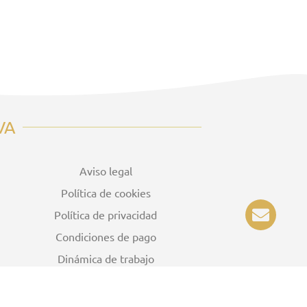
VA
Aviso legal
Política de cookies
E
Política de privacidad
n
Condiciones de pago
v
e
Dinámica de trabajo
l
o