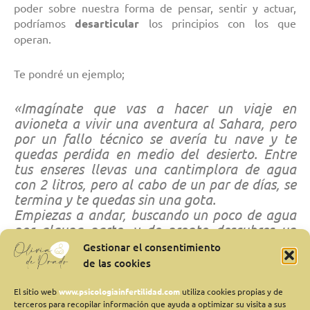
poder sobre nuestra forma de pensar, sentir y actuar,
podríamos
desarticular
los principios con los que
operan.
Te pondré un ejemplo;
«Imagínate que vas a hacer un viaje en
avioneta a vivir una aventura al Sahara, pero
por un fallo técnico se avería tu nave y te
quedas perdida en medio del desierto. Entre
tus enseres llevas una cantimplora de agua
con 2 litros, pero al cabo de un par de días, se
termina y te quedas sin una gota.
Empiezas a andar, buscando un poco de agua
por alguna parte, y de pronto descubres un
oasis donde hay gran un pozo de agua, pero en
Gestionar el consentimiento
él se encuentra un animal muerto, en
de las cookies
avanzado estado de descomposición, y
entonces, tienes que decidir qué hacer, si beber
El sitio web
www.psicologiainfertilidad.com
utiliza cookies propias y de
del pozo o no beber, porque sabes que
terceros para recopilar información que ayuda a optimizar su visita a sus