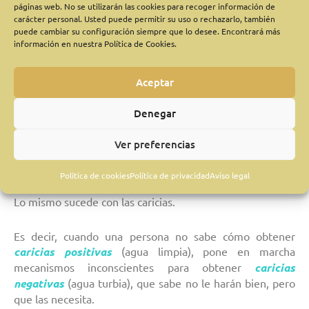
páginas web. No se utilizarán las cookies para recoger información de
necesitas agua para sobrevivir.
carácter personal. Usted puede permitir su uso o rechazarlo, también
Y valoras cómo está esa agua, que, de
puede cambiar su configuración siempre que lo desee. Encontrará más
antemano sabes que no estará en buen
información en nuestra Política de Cookies.
estado; pero eres consciente de que, en caso
de que no bebas, tarde o temprano podrías
Aceptar
morir.»
¿Finalmente, beberías de esa agua putrefacta?
Denegar
SI, ¡todos lo haríamos! Porque prefimos esa agua
Ver preferencias
contaminada a la posibilidad de la muerte temprana, si no
bebemos.
Política de cookies
Política de privacidad
Aviso legal
Lo mismo sucede con las caricias.
Es decir, cuando una persona no sabe cómo obtener
caricias positivas
(agua limpia), pone en marcha
mecanismos inconscientes para obtener
caricias
negativas
(agua turbia), que sabe no le harán bien, pero
que las necesita.