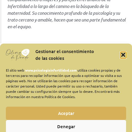
Infertilidad a lo largo del camino en la búsqueda de la
maternidad. Su conocimiento profundo de la psicología y su
trato cercano y amable, hacen que sea una parte fundamental
en el equipo.
Gestionar el consentimiento
Es Doctora en Psicología por la Universidad de Granada.
de las cookies
Miembro colegiado del Colegio Oficial de Psicólogos de Andalucía
El sitio web
www.psicologiainfertilidad.com
utiliza cookies propias y de
Oriental.
Psicóloga colegiada num.
AO12481.
terceros para recopilar información que ayuda a optimizar su visita a sus
páginas web. No se utilizarán las cookies para recoger información de
carácter personal. Usted puede permitir su uso o rechazarlo, también
Es miembro de la
Sociedad Española de Fertilidad.
puede cambiar su configuración siempre que lo desee. Encontrará más
información en nuestra Política de Cookies.
Es miembro de la
Sociedad Española de Psicología Perinatal.
Aceptar
FORMACION
Denegar
Doctora en Psicología, Psicología experimental.