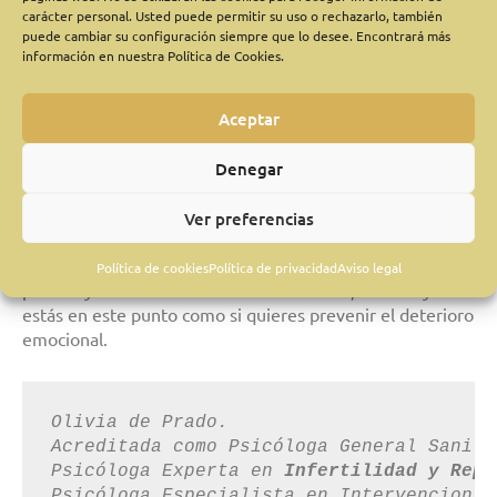
situación, porque luego te llevará más tiempo
carácter personal. Usted puede permitir su uso o rechazarlo, también
recomponerte y quizás deje huella en tu salud mental.
puede cambiar su configuración siempre que lo desee. Encontrará más
información en nuestra Política de Cookies.
Para l@s psicólogos@s es mucho más beneficioso
trabajar en prevención en lugar de hacerlo cuando hay un
Aceptar
nivel intenso de desajuste, pero lo habitual es trabajar en
terapia cuando ya se ha llegado al límite.
Denegar
Por eso te quiero decir que, si te reconoces en alguno de
Ver preferencias
estos síntomas, valora ponerte en manos de un
profesional de la salud mental, porque será quien te
Política de cookies
Política de privacidad
Aviso legal
pueda ayudar de la manera más adecuada, tanto si ya
estás en este punto como si quieres prevenir el deterioro
emocional.
Olivia de Prado.

Acreditada como Psicóloga General Sanita
Psicóloga Experta en 
Infertilidad y Repr
Psicóloga Especialista en Intervencion d