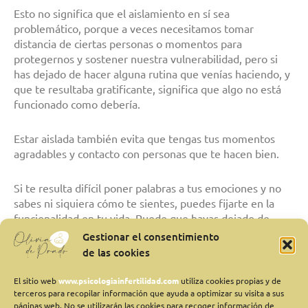
Esto no significa que el aislamiento en sí sea
problemático, porque a veces necesitamos tomar
distancia de ciertas personas o momentos para
protegernos y sostener nuestra vulnerabilidad, pero si
has dejado de hacer alguna rutina que venías haciendo, y
que te resultaba gratificante, significa que algo no está
funcionado como debería.
Estar aislada también evita que tengas tus momentos
agradables y contacto con personas que te hacen bien.
Si te resulta difícil poner palabras a tus emociones y no
sabes ni siquiera cómo te sientes, puedes fijarte en la
funcionalidad en tu vida. Puede que hayas dejado de
hacer cosas que antes hacías y que te impiden llevar una
Gestionar el consentimiento
vida saludable.
de las cookies
El sitio web
www.psicologiainfertilidad.com
utiliza cookies propias y de
Ante estos indicadores, te sugiero que tomes medidas en
terceros para recopilar información que ayuda a optimizar su visita a sus
el momento que te des cuenta, antes de que empeore la
páginas web. No se utilizarán las cookies para recoger información de