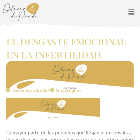
Ir
Men
al
contenido
EL DESGASTE EMOCIONAL
EN LA INFERTILIDAD.
diciembre 28, 2024
Sin categoría
La mayor parte de las personas que llegan a mi consulta,
llegan desgastadas porque han recorrido un largo camino