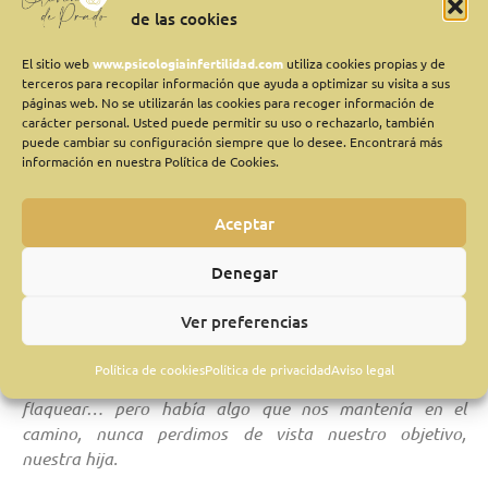
de las cookies
incertidumbre de si podríamos o no ser padres…
Pensamos que lo conseguiríamos a la primera, puesto que
El sitio web
www.psicologiainfertilidad.com
utiliza cookies propias y de
nos habían dicho que no había ninguna patología y que
terceros para recopilar información que ayuda a optimizar su visita a sus
lo nuestro era esterilidad de causa desconocida… cuando
páginas web. No se utilizarán las cookies para recoger información de
volvimos a casa empezamos a idear lo que sería nuestra
carácter personal. Usted puede permitir su uso o rechazarlo, también
puede cambiar su configuración siempre que lo desee. Encontrará más
vida con nuestro hijo o hija…
información en nuestra Política de Cookies.
14 días después sucedió el primer gran palo que nos dio
Aceptar
la R. A…tras él vinieron otros tantos… recuerdo que todo
eran malas noticias, ciclos cancelados, baja respuesta
Denegar
ovárica, betas negativas, nuevos diagnósticos
inesperados, una enfermedad en la sangre, unas cuantas
Ver preferencias
intervenciones, quirófanos, sedaciones…
Política de cookies
Política de privacidad
Aviso legal
Nuestras fuerzas hacía tiempo que habían empezado a
flaquear… pero había algo que nos mantenía en el
camino, nunca perdimos de vista nuestro objetivo,
nuestra hija.