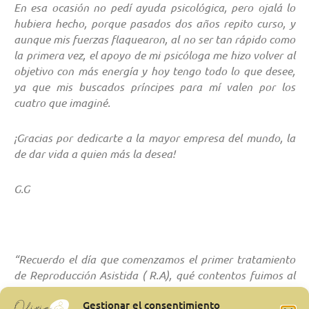
En esa ocasión no pedí ayuda psicológica, pero ojalá lo
hubiera hecho, porque pasados dos años repito curso, y
aunque mis fuerzas flaquearon, al no ser tan rápido como
la primera vez, el apoyo de mi psicóloga me hizo volver al
objetivo con más energía y hoy tengo todo lo que desee,
ya que mis buscados príncipes para mí valen por los
cuatro que imaginé.
¡Gracias por dedicarte a la mayor empresa del mundo, la
de dar vida a quien más la desea!
G.G
“Recuerdo el día que comenzamos el primer tratamiento
de Reproducción Asistida ( R.A), qué contentos fuimos al
hospital, pensando que como ya nos habíamos puestos
Gestionar el consentimiento
en manos de expertos, por fin se terminaría nuestra