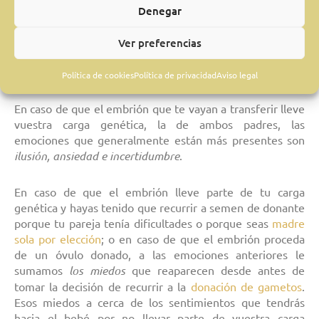
cada una de ellas. Esto de dará mayor sensación de
Denegar
control de la situación.
Ver preferencias
Dependiendo de la tesitura en la que os encontréis,
experimentaréis unas emociones u otras.
Política de cookies
Política de privacidad
Aviso legal
En caso de que el embrión que te vayan a transferir lleve
vuestra carga genética, la de ambos padres, las
emociones que generalmente están más presentes son
ilusión, ansiedad e incertidumbre
.
En caso de que el embrión lleve parte de tu carga
genética y hayas tenido que recurrir a semen de donante
porque tu pareja tenía dificultades o porque seas
madre
sola por elección
; o en caso de que el embrión proceda
de un óvulo donado, a las emociones anteriores le
sumamos
los miedos
que reaparecen desde antes de
tomar la decisión de recurrir a la
donación de gametos
.
Esos miedos a cerca de los sentimientos que tendrás
hacia el bebé por no llevar parte de vuestra carga