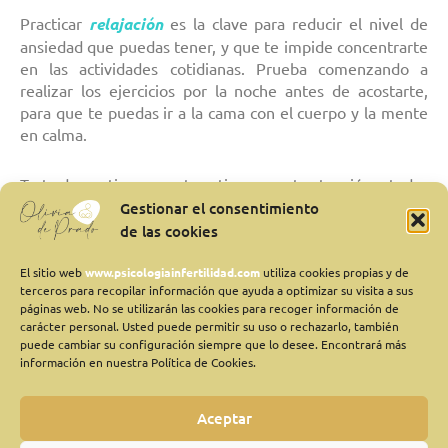
Practicar
relajación
es la clave para reducir el nivel de
ansiedad que puedas tener, y que te impide concentrarte
en las actividades cotidianas. Prueba comenzando a
realizar los ejercicios por la noche antes de acostarte,
para que te puedas ir a la cama con el cuerpo y la mente
en calma.
Trata de continuar con tu rutina y presta atención a todas
aquellas cosas que te gusta hacer y te resultan
Gestionar el consentimiento
placenteras
, por muy simples que parezcan, como puede
de las cookies
ser disfrutar del viento rozando tu cara mientras das un
paseo. Porque de esta manera, estarás focalizando tu
El sitio web
www.psicologiainfertilidad.com
utiliza cookies propias y de
terceros para recopilar información que ayuda a optimizar su visita a sus
atención en todo lo positivo que te rodea, que no es
páginas web. No se utilizarán las cookies para recoger información de
poco.
carácter personal. Usted puede permitir su uso o rechazarlo, también
puede cambiar su configuración siempre que lo desee. Encontrará más
información en nuestra Política de Cookies.
Para combatir la incertidumbre y el miedo puedes hacer
una valoración de todas las opciones con las que cuentas,
es decir, cuales son los posibles resultados del
Aceptar
tratamiento, y
prevenir la respuesta
que tendrás en