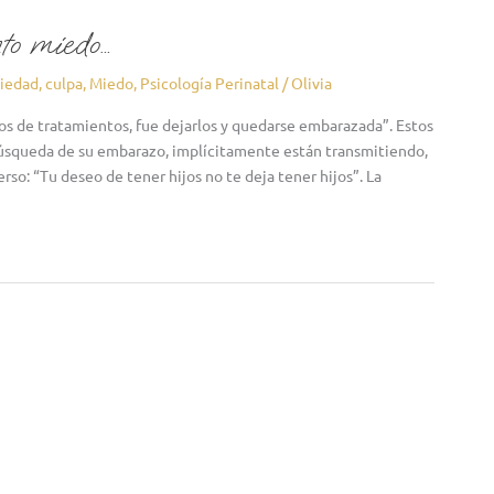
nto miedo…
iedad
,
culpa
,
Miedo
,
Psicología Perinatal
/
Olivia
os de tratamientos, fue dejarlos y quedarse embarazada”. Estos
úsqueda de su embarazo, implícitamente están transmitiendo,
o: “Tu deseo de tener hijos no te deja tener hijos”. La