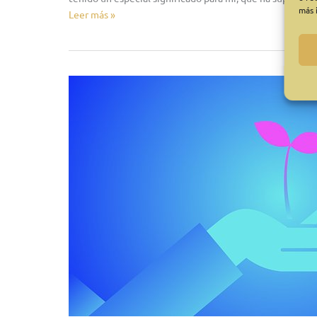
más 
Leer más »
beta
positiva,
¿y
ahora
qué?…
siento
miedo…