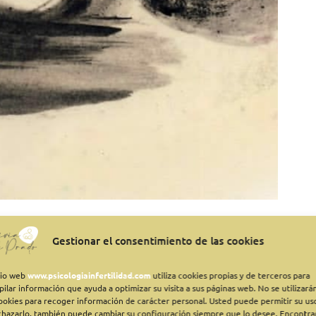
Gestionar el consentimiento de las cookies
sion
/
Olivia
itio web
www.psicologiainfertilidad.com
utiliza cookies propias y de terceros para
ue el 2017 ha supuesto para mí, tanto a nivel personal, como
pilar información que ayuda a optimizar su visita a sus páginas web. No se utilizará
n el que un inesperado acontecimiento familiar importante, ha
cookies para recoger información de carácter personal. Usted puede permitir su us
chazarlo, también puede cambiar su configuración siempre que lo desee. Encontra
o recolocar algunas cuestiones emocionales…. Aún sigo