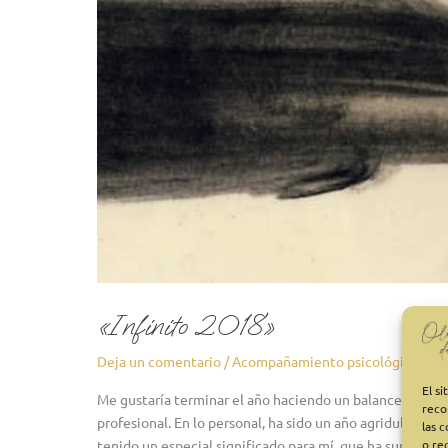
«Infinito 2018»
Deja un comentario
/
Acompañamiento psicológico
,
ilu
El s
Me gustaría terminar el año haciendo un balance de lo q
reco
profesional. En lo personal, ha sido un año agridulce, e
las 
o re
tenido un especial significado para mí, que ha supuest