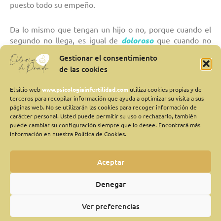
puesto todo su empeño.
Da lo mismo que tengan un hijo o no, porque cuando el
segundo no llega, es igual de
doloroso
que cuando no
llega el primero.
Gestionar el consentimiento
de las cookies
Desde la consulta de psicología tratamos de hacer ver a la
pareja que, la angustia que sienten es absolutamente
El sitio web
www.psicologiainfertilidad.com
utiliza cookies propias y de
lógica
y se les anima a que traten de evitar que esta
terceros para recopilar información que ayuda a optimizar su visita a sus
páginas web. No se utilizarán las cookies para recoger información de
sensación
afecte
al niño que ya está en casa, y que
carácter personal. Usted puede permitir su uso o rechazarlo, también
intenten
disfrutar
de cada momento que pasen con él,
puede cambiar su configuración siempre que lo desee. Encontrará más
porque el tiempo que se emplea en pensar en si llegará o
información en nuestra Política de Cookies.
no el día en que le puedan dar un hermanito, nunca se
podrá recuperar y es un tiempo perdido con su hijo, que
Aceptar
nunca volverá.
Denegar
A veces, cuando el
desgaste psicológico
es tan
incapacitante que interfiere en la vida de las personas, es
Ver preferencias
necesario tomar conciencia de la situación para poder