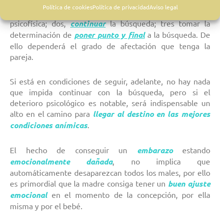
decidir por dónde seguir. Generalmente suelen ser tres
Política de cookies
Política de privacidad
Aviso legal
los caminos; uno,
parar
para recuperar la salud
psicofísica; dos,
continuar
la búsqueda; tres tomar la
determinación de
poner punto y final
a la búsqueda. De
ello dependerá el grado de afectación que tenga la
pareja.
Si está en condiciones de seguir, adelante, no hay nada
que impida continuar con la búsqueda, pero si el
deterioro psicológico es notable, será indispensable un
alto en el camino para
llegar al destino en las mejores
condiciones anímicas
.
El hecho de conseguir un
embarazo
estando
emocionalmente dañada
, no implica que
automáticamente desaparezcan todos los males, por ello
es primordial que la madre consiga tener un
buen ajuste
emocional
en el momento de la concepción, por ella
misma y por el bebé.