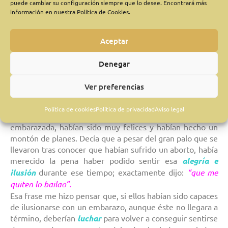
puede cambiar su configuración siempre que lo desee. Encontrará más
saldrías.
información en nuestra Política de Cookies.
Por ese motivo, no sirve de mucho preparase para lo
Aceptar
malo, porque lo único que conseguirás es minarte por
dentro y que esas semanas de
incertidumbre
las pases
Denegar
con una gran
ansiedad.
Puedes ahorrarte todo ese
sufrimiento, si decides
no adelantar acontecimientos.
Ver preferencias
Hace poco un hombre me comentaba en la consulta, que
Política de cookies
Política de privacidad
Aviso legal
las semanas antes del aborto, en las que su mujer estaba
embarazada, habían sido muy felices y habían hecho un
montón de planes. Decía que a pesar del gran palo que se
llevaron tras conocer que habían sufrido un aborto, había
merecido la pena haber podido sentir esa
alegría e
ilusión
durante ese tiempo; exactamente dijo:
“que me
quiten lo bailao”.
Esa frase me hizo pensar que, si ellos habían sido capaces
de ilusionarse con un embarazo, aunque éste no llegara a
término, deberían
luchar
para volver a conseguir sentirse