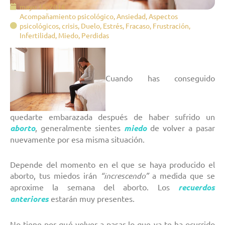
mayo 15, 2016
Acompañamiento psicológico
,
Ansiedad
,
Aspectos
psicológicos
,
crisis
,
Duelo
,
Estrés
,
Fracaso
,
Frustración
,
Infertilidad
,
Miedo
,
Perdidas
Cuando has conseguido
quedarte embarazada después de haber sufrido un
aborto
, generalmente sientes
miedo
de volver a pasar
nuevamente por esa misma situación.
Depende del momento en el que se haya producido el
aborto, tus miedos irán
“increscendo”
a medida que se
aproxime la semana del aborto. Los
recuerdos
anteriores
estarán muy presentes.
No tiene por qué volver a pasar lo que ya te ha ocurrido