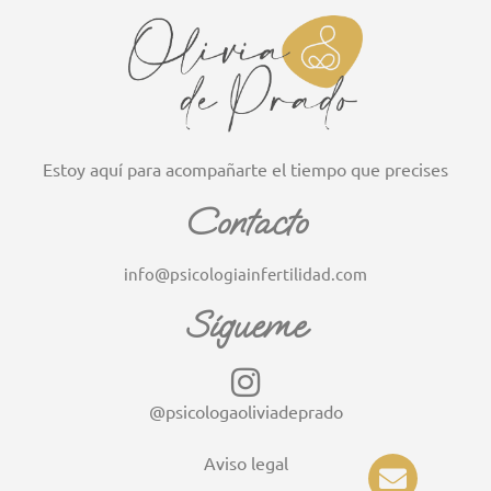
Estoy aquí para acompañarte el tiempo que precises
Contacto
info@psicologiainfertilidad.com
Sígueme
@psicologaoliviadeprado
E
Aviso legal