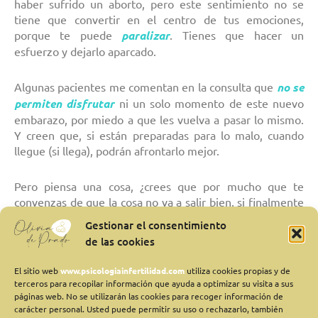
haber sufrido un aborto, pero este sentimiento no se
tiene que convertir en el centro de tus emociones,
porque te puede
paralizar
. Tienes que hacer un
esfuerzo y dejarlo aparcado.
Algunas pacientes me comentan en la consulta que
no se
permiten disfrutar
ni un solo momento de este nuevo
embarazo, por miedo a que les vuelva a pasar lo mismo.
Y creen que, si están preparadas para lo malo, cuando
llegue (si llega), podrán afrontarlo mejor.
Pero piensa una cosa, ¿crees que por mucho que te
convenzas de que la cosa no va a salir bien, si finalmente
tienes un aborto, no vas a sufrir? Yo sinceramente creo
Gestionar el consentimiento
que no. Seguramente tú opines lo mismo. Si llega ese día
de las cookies
en que vuelves a tener otro aborto, vas a volver a
sentirte triste, desilusionada, desesperanzada,
El sitio web
www.psicologiainfertilidad.com
utiliza cookies propias y de
derrotada… de la misma manera que lo hiciste en la
terceros para recopilar información que ayuda a optimizar su visita a sus
ocasión anterior, pero tendrás la certeza de que
podrás
páginas web. No se utilizarán las cookies para recoger información de
carácter personal. Usted puede permitir su uso o rechazarlo, también
salir de ese pozo sin fondo
del que pensabas que jamás