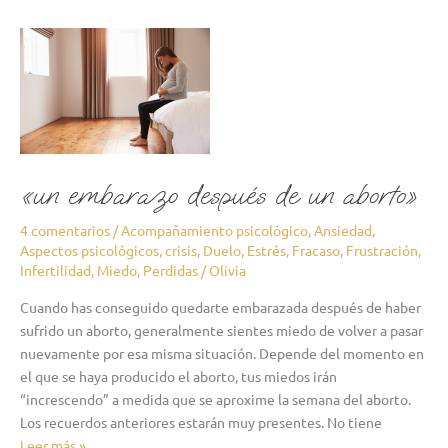
«un
embarazo
después
de
un
aborto»
«un embarazo después de un aborto»
4 comentarios
/
Acompañamiento psicológico
,
Ansiedad
,
Aspectos psicológicos
,
crisis
,
Duelo
,
Estrés
,
Fracaso
,
Frustración
,
Infertilidad
,
Miedo
,
Perdidas
/
Olivia
Cuando has conseguido quedarte embarazada después de haber
sufrido un aborto, generalmente sientes miedo de volver a pasar
nuevamente por esa misma situación. Depende del momento en
el que se haya producido el aborto, tus miedos irán
“increscendo” a medida que se aproxime la semana del aborto.
Los recuerdos anteriores estarán muy presentes. No tiene
Leer más »