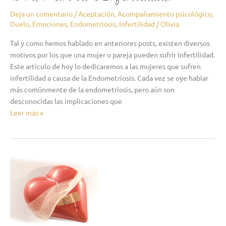
Deja un comentario
/
Aceptación
,
Acompañamiento psicológico
,
Duelo
,
Emociones
,
Endometriosis
,
Infertilidad
/
Olivia
Tal y como hemos hablado en anteriores posts, existen diversos
motivos por los que una mujer o pareja pueden sufrir Infertilidad.
Este artículo de hoy lo dedicaremos a las mujeres que sufren
infertilidad a causa de la Endometriosis. Cada vez se oye hablar
más comúnmente de la endometriosis, pero aún son
desconocidas las implicaciones que
Leer más »
«tengo
abortos
de
repetición…
y
al