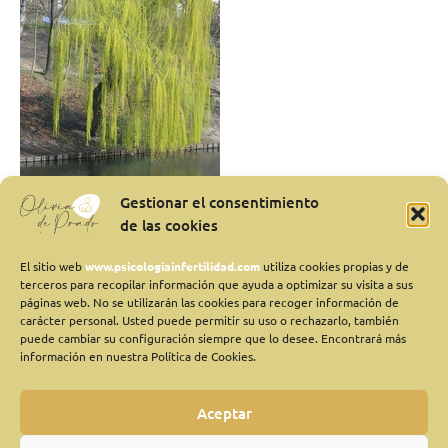
sauce
que
llora
sobre
el
río…»
Gestionar el consentimiento
de las cookies
» ese sauce que llora sobre el río…»
El sitio web
www.psicologiainfertilidad.com
utiliza cookies propias y de
Deja un comentario
/
Aceptación
,
Adaptación
,
Duelo
,
Emociones
,
terceros para recopilar información que ayuda a optimizar su visita a sus
Perdidas
/
Olivia
páginas web. No se utilizarán las cookies para recoger información de
carácter personal. Usted puede permitir su uso o rechazarlo, también
puede cambiar su configuración siempre que lo desee. Encontrará más
«¿Egoismo? ¿Es tal vez egoísmo esta desolación, esta tristeza,
información en nuestra Política de Cookies.
este querer vivir en agonía? ¿Esta tenaz querencia de seguir y
seguir uncida al carro de este dolor que inútilmente invoca tu
imposible presencia? Me suplican, cansados, que me sobreponga,
Aceptar
que contenga mi llanto y mi quejumbre con diques de granito y