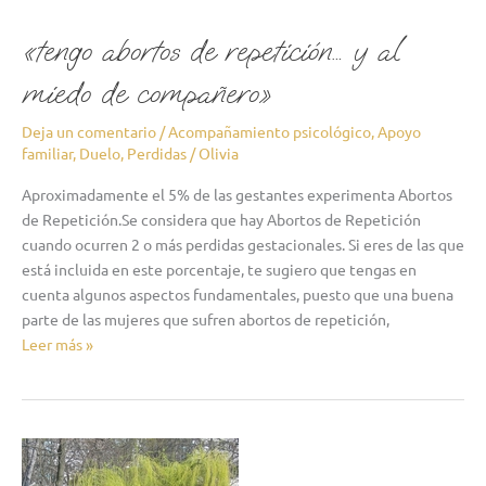
miedo
de
«tengo abortos de repetición… y al
compañero»
miedo de compañero»
Deja un comentario
/
Acompañamiento psicológico
,
Apoyo
familiar
,
Duelo
,
Perdidas
/
Olivia
Aproximadamente el 5% de las gestantes experimenta Abortos
de Repetición.Se considera que hay Abortos de Repetición
cuando ocurren 2 o más perdidas gestacionales. Si eres de las que
está incluida en este porcentaje, te sugiero que tengas en
cuenta algunos aspectos fundamentales, puesto que una buena
parte de las mujeres que sufren abortos de repetición,
Leer más »
»
ese