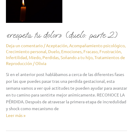
dolor»
(duelo:
parte
2)
«respeta tu dolor» (duelo: parte 2)
Deja un comentario
/
Aceptación
,
Acompañamiento psicológico
,
Crecimiento personal
,
Duelo
,
Emociones
,
Fracaso
,
Frustración
,
Infertilidad
,
Miedo
,
Perdidas
,
Soñando a tu hijo
,
Tratamientos de
Reproducción
/
Olivia
Si en el anterior post hablábamos a cerca de las diferentes fases
por las que puedes pasar tras una perdida gestacional, esta
semana vamos a ver qué actitudes te pueden ayudar para avanzar
en tu camino para sentirte mejor anímicamente. RECONOCE LA
PÉRDIDA. Después de atravesar la primera etapa de incredulidad
y shock como mecanismo de
Leer más »