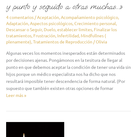
y punto y seguido a otras muchas…»
4 comentarios
/
Aceptación
,
Acompañamiento psicológico
,
Adaptación
,
Aspectos psicológicos
,
Crecimiento personal
,
Descansar o Seguir
,
Duelo
,
establecer limites
,
Finalizar los
tratamientos
,
Frustración
,
Infertilidad
,
Mindfullnes (
plenamente)
,
Tratamientos de Reproducción
/
Olivia
Algunas veces los momentos inesperados están determinados
por decisiones ajenas. Pongámonos en la tesitura de llegar al
punto en que debemos aceptar la condición de tener una vida sin
hijos porque un médico especialista nos ha dicho que nos
resultará imposible tener descendencia de forma natural. (Por
supuesto que también existen otras opciones de formar
Leer más »
«respeta
tu