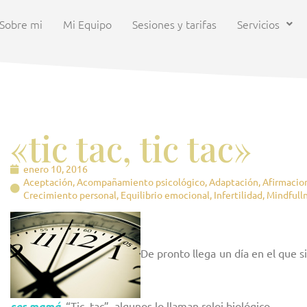
Sobre mi
Mi Equipo
Sesiones y tarifas
Servicios
«tic tac, tic tac»
enero 10, 2016
Aceptación
,
Acompañamiento psicológico
,
Adaptación
,
Afirmacion
Crecimiento personal
,
Equilibrio emocional
,
Infertilidad
,
Mindfull
De pronto llega un día en el que s
ser mamá
. “Tic- tac”, algunos lo llaman reloj biológico.