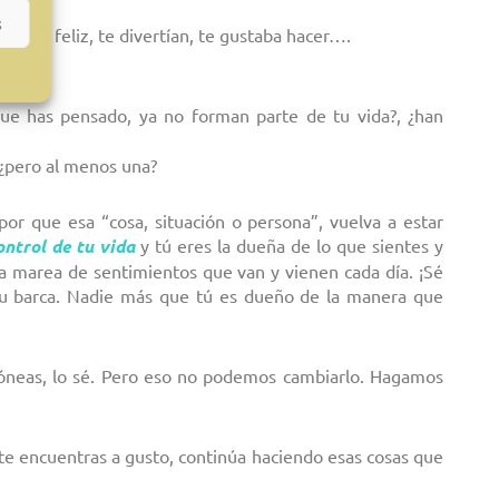
s
cían feliz, te divertían, te gustaba hacer….
ue has pensado, ya no forman parte de tu vida?, ¿han
, ¿pero al menos una?
 por que esa “cosa, situación o persona”, vuelva a estar
ontrol de tu vida
y tú eres la dueña de lo que sientes y
 la marea de sentimientos que van y vienen cada día. ¡Sé
tu barca. Nadie más que tú es dueño de la manera que
idóneas, lo sé. Pero eso no podemos cambiarlo. Hagamos
 te encuentras a gusto, continúa haciendo esas cosas que