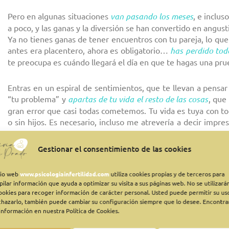
Pero en algunas situaciones
van pasando los meses
, e inclu
a poco, y las ganas y la diversión se han convertido en angust
Ya no tienes ganas de tener encuentros con tu pareja, lo que 
antes era placentero, ahora es obligatorio…
has perdido todo 
te preocupa es cuándo llegará el día en que te hagas una pru
Entras en un espiral de sentimientos, que te llevan a pensa
“tu problema” y
apartas de tu vida el resto de las cosas
, que
gran error que casi todas cometemos. Tu vida es tuya con to
o sin hijos. Es necesario, incluso me atrevería a decir impre
duros que te parezcan, porque nunca vuelven.
Gestionar el consentimiento de las cookies
Y tu te preguntarás, ¿cómo voy a disfrutar de algo que me est
itio web
www.psicologiainfertilidad.com
utiliza cookies propias y de terceros para
pilar información que ayuda a optimizar su visita a sus páginas web. No se utilizará
Cuando estás pasando por una situación de estas caracterís
cookies para recoger información de carácter personal. Usted puede permitir su us
tiempo, tu vida. En tu vida seguro hay un montón de cosas q
chazarlo, también puede cambiar su configuración siempre que lo desee. Encontra
información en nuestra Política de Cookies.
Tomate unos minutos y piensa en aquellas cosas que te hacía