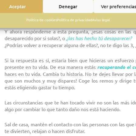
mamá.
Aceptar
Denegar
Ver preferencia
Venga, no te escaquees… piensa al menos en 3 cosas que te ha
¿Ya? ¿Has terminado de pensar?
Política de cookies
Política de privacidad
Aviso legal
Y ahora respóndeme a esta pregunta, ¿esas cosas en las q
desaparecido por si solas?, o
¿las has hecho tú desaparecer?
¿Podrías volver a recuperar alguna de ellas?, no te digo las 3
Si la respuesta es sí, estaría bien que hicieras un esfuerzo
presente en tu vida. De esa manera estás
recuperando el c
haces en tu vida. Cambia tu historia. No te dejes llevar por
que son muchos y muy dispares! Coge los remos y dirige 
estás eligiendo gastar tu tiempo.
Las circunstancias que te han tocado vivir no son las más 
algo por cambiar lo que tanto daño nos está haciendo.
Sal de casa, mantén el contacto con las personas con las que
te divierten, relajan o hacen disfrutar.