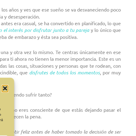
so los años y ves que ese sueño se va desvaneciendo poco
ia y desesperación.
antes era casual, se ha convertido en planificado, lo que
el interés por disfrutar junto a tu pareja
y lo único que
eba de embarazo y ésta sea positiva.
r una y otra vez lo mismo. Te centras únicamente en ese
 para ti ahora no tienen la menor importancia. Este es un
das las cosas, situaciones y personas que te rodean, con
scindible, que
disfrutes de todos los momentos
, por muy
á haciendo sufrir tanto?
n
ticas, no eres consciente de que estás dejando pasar el
o
ue merecen la pena.
rá
n sentir feliz antes de haber tomado la decisión de ser