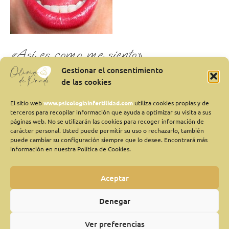
«Así es como me siento»
Gestionar el consentimiento
1 comentario
/
Aceptación
,
Actitud positiva
,
Emociones
,
de las cookies
Equilibrio emocional
,
Sin categoría
/
Olivia
“¿Qué tal si cuando no quieres, dices que no; cuando te hace
El sitio web
www.psicologiainfertilidad.com
utiliza cookies propias y de
terceros para recopilar información que ayuda a optimizar su visita a sus
daño, lo dejas; cuando necesitas pedir, lo pides; cuando quieres
páginas web. No se utilizarán las cookies para recoger información de
dar, se lo das; y cuando quieres llorar o gritar, lo dejas salir? ¡Y
carácter personal. Usted puede permitir su uso o rechazarlo, también
cuando estás contento, te ríes! ¿Qué tal si te quedas aquí y ahora,
puede cambiar su configuración siempre que lo desee. Encontrará más
información en nuestra Política de Cookies.
lo único real, en donde hay […]
Leer más »
Aceptar
Denegar
Ver preferencias