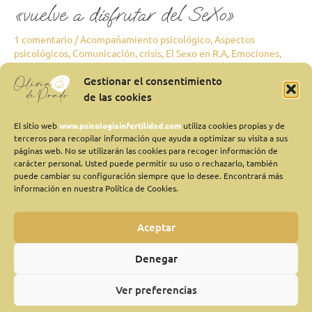
«vuelve a disfrutar del SeXo»
1 comentario
/
Acompañamiento psicológico
,
Aspectos
psicológicos
,
Comunicación
,
crisis
,
El Sexo en R.A
,
Emociones
,
Estrés
,
Fracaso
,
Miedo
,
Tratamientos de Reproducción
/
Olivia
Gestionar el consentimiento
La infertilidad provoca una crisis vital que genera un fuerte
de las cookies
impacto en todas las áreas de tu vida: emocional, social, laboral, y
también sexual, entre otras. Posiblemente en el momento en
El sitio web
www.psicologiainfertilidad.com
utiliza cookies propias y de
terceros para recopilar información que ayuda a optimizar su visita a sus
que te planteaste tener un hijo, la reproductividad pasó a ser el
páginas web. No se utilizarán las cookies para recoger información de
único objetivo de tus relaciones sexuales. En esta situación no es
carácter personal. Usted puede permitir su uso o rechazarlo, también
raro […]
puede cambiar su configuración siempre que lo desee. Encontrará más
información en nuestra Política de Cookies.
Leer más »
Aceptar
Denegar
Ver preferencias
SOMOS ESPECIALISTAS EN PSICOLOGÍA