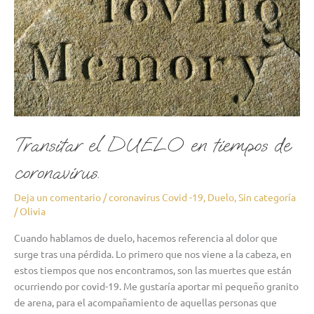
coronavirus.
Transitar el DUELO en tiempos de
coronavirus.
Deja un comentario
/
coronavirus Covid -19
,
Duelo
,
Sin categoría
/
Olivia
Cuando hablamos de duelo, hacemos referencia al dolor que
surge tras una pérdida. Lo primero que nos viene a la cabeza, en
estos tiempos que nos encontramos, son las muertes que están
ocurriendo por covid-19. Me gustaría aportar mi pequeño granito
de arena, para el acompañamiento de aquellas personas que