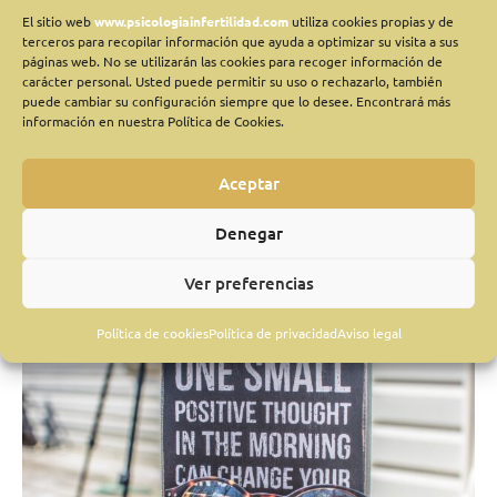
Deja un comentario
/
Afirmaciones positivas
,
coronavirus Covid
El sitio web
www.psicologiainfertilidad.com
utiliza cookies propias y de
-19
,
Sin categoría
/
Olivia
terceros para recopilar información que ayuda a optimizar su visita a sus
páginas web. No se utilizarán las cookies para recoger información de
Hace unos días os escribía algunas pautas a tener en cuenta a la
carácter personal. Usted puede permitir su uso o rechazarlo, también
hora de afrontar con mayor equilibrio psicológico el estado de
puede cambiar su configuración siempre que lo desee. Encontrará más
confinamiento domiciliario en el que nos encontramos. Me
información en nuestra Política de Cookies.
gustaría profundizar en ciertos aspectos, con el fin de aportaros
algunos consejos de utilidad, que a pesar de resultar sencillos y
Aceptar
evidentes, nos pueden
Leer más »
Denegar
Ver preferencias
Tips
Política de cookies
Política de privacidad
Aviso legal
para
afrontar
emocionalmente
la
situación
ante