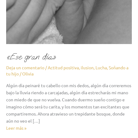
«Ese gran día»
Deja un comentario
/
Actitud positiva
,
ilusion
,
Lucha
,
Soñando a
tu hijo
/
Olivia
Algún día peinaré tu cabello con mis dedos, algún día correremos
bajo la lluvia riendo a carcajadas, algún día estrecharás mi mano
con miedo de que no vuelva. Cuando duermo sueño contigo e
imagino cómo será tu carita, y los momentos tan excitantes que
compartiremos. Ahora atravieso un trepidante bosque, donde
aún no veo el […]
Leer más »