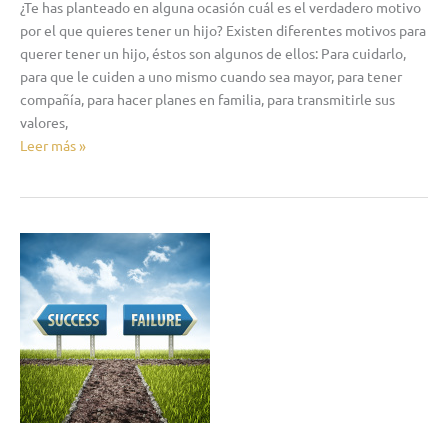
¿Te has planteado en alguna ocasión cuál es el verdadero motivo
por el que quieres tener un hijo? Existen diferentes motivos para
querer tener un hijo, éstos son algunos de ellos: Para cuidarlo,
para que le cuiden a uno mismo cuando sea mayor, para tener
compañía, para hacer planes en familia, para transmitirle sus
valores,
Leer más »
No
estás
fracasando,
hay
cosas
que
no
dependen
de