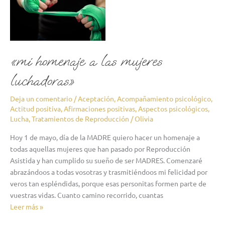
a
las
mujeres
luchadoras»
«mi homenaje a las mujeres
luchadoras»
Deja un comentario
/
Aceptación
,
Acompañamiento psicológico
,
Actitud positiva
,
Afirmaciones positivas
,
Aspectos psicológicos
,
Lucha
,
Tratamientos de Reproducción
/
Olivia
Hoy 1 de mayo, día de la MADRE quiero hacer un homenaje a
todas aquellas mujeres que han pasado por Reproducción
Asistida y han cumplido su sueño de ser MADRES. Comenzaré
abrazándoos a todas vosotras y trasmitiéndoos mi felicidad por
veros tan espléndidas, porque esas personitas formen parte de
vuestras vidas. Cuanto camino recorrido, cuantas
Leer más »