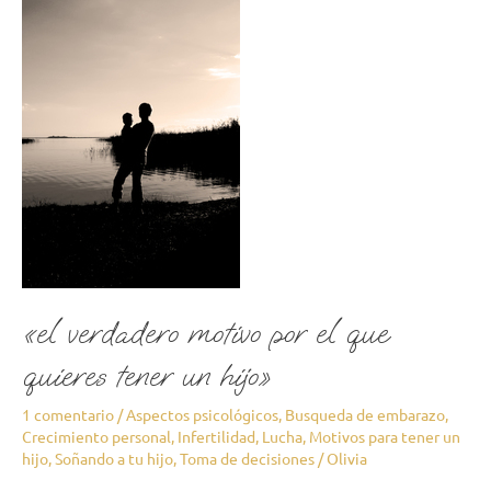
«el
verdadero
motivo
por
el
que
quieres
tener
un
hijo»
«el verdadero motivo por el que
quieres tener un hijo»
1 comentario
/
Aspectos psicológicos
,
Busqueda de embarazo
,
Crecimiento personal
,
Infertilidad
,
Lucha
,
Motivos para tener un
hijo
,
Soñando a tu hijo
,
Toma de decisiones
/
Olivia