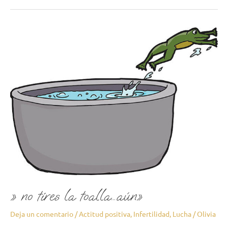
»
no
tires
la
toalla…
aún»
» no tires la toalla…aún»
Deja un comentario
/
Actitud positiva
,
Infertilidad
,
Lucha
/
Olivia