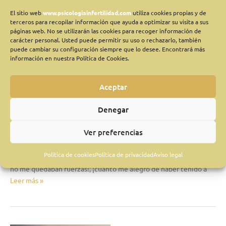
El sitio web
www.psicologiainfertilidad.com
utiliza cookies propias y de
terceros para recopilar información que ayuda a optimizar su visita a sus
páginas web. No se utilizarán las cookies para recoger información de
carácter personal. Usted puede permitir su uso o rechazarlo, también
puede cambiar su configuración siempre que lo desee. Encontrará más
«desde el corazón…»
información en nuestra Política de Cookies.
Deja un comentario
/
Aceptación
,
Actitud positiva
,
Adaptación
,
Afirmaciones positivas
,
Aspectos psicológicos
,
Busqueda de
Aceptar
embarazo
,
Crecimiento personal
,
Infertilidad
,
Lucha
,
Soñando a
tu hijo
/
Olivia
Denegar
“Cuando te miro a los ojos, cuando huelo tu pelo, cuando me
Ver preferencias
agarras la mano, cuando me dices mamá, cuando te observo sin
que te des cuenta…” ¡Cuántas veces pienso que ha merecido la
Política de cookies
Política de privacidad
Aviso legal
pena! ¡Qué orgullosa estoy de haber seguido adelante, cuando ya
no me quedaban fuerzas!; ¡cuánto me alegro de haber tenido a
Leer más »