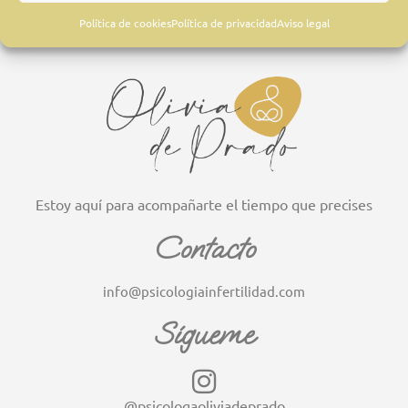
SOMOS ESPECIALISTAS EN PSICOLOGÍA
Política de cookies
Política de privacidad
Aviso legal
REPRODUCTIVA
Estoy aquí para acompañarte el tiempo que precises
Contacto
info@psicologiainfertilidad.com
Sígueme
@psicologaoliviadeprado