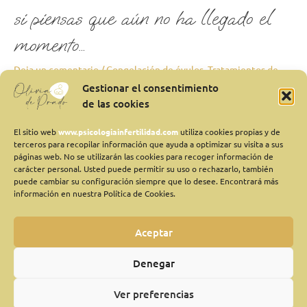
llegado
si piensas que aún no ha llegado el
el
momento…
momento…
Deja un comentario
/
Congelación de óvulos
,
Tratamientos de
Reproducción
/
Olivia
Gestionar el consentimiento
de las cookies
SI PIENSAS QUE AUN NO HA LLEGADO EL MOMENTO, PERO
TIENES CLARO QUE QUIERES TENER UN HIJO, NO ESPERES,
El sitio web
www.psicologiainfertilidad.com
utiliza cookies propias y de
CUENTAS CON LA POSIBILIDAD DE CONGELAR TUS OVULOS.
terceros para recopilar información que ayuda a optimizar su visita a sus
Aunque parezca que te estoy hablando de cosas que sólo
páginas web. No se utilizarán las cookies para recoger información de
carácter personal. Usted puede permitir su uso o rechazarlo, también
suceden en las películas de ficción, hoy en día la criopreservación
puede cambiar su configuración siempre que lo desee. Encontrará más
es una realidad. Cuando tienes alrededor de […]
información en nuestra Política de Cookies.
Leer más »
Aceptar
Denegar
Ver preferencias