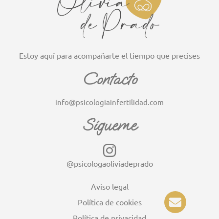
Estoy aquí para acompañarte el tiempo que precises
Contacto
info@psicologiainfertilidad.com
Sígueme
@psicologaoliviadeprado
Aviso legal
E
Política de cookies
n
Política de privacidad