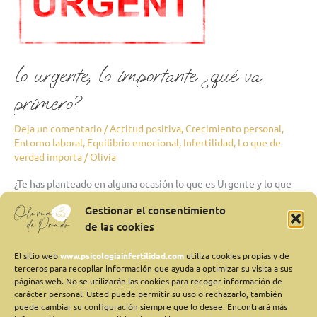
importante…
¿qué
va
primero?
lo urgente, lo importante…¿qué va
primero?
Deja un comentario
/
Actitud positiva
,
Crecimiento personal
,
Entorno laboral
,
Equilibrio emocional
,
Infertilidad
,
Lo que de
verdad importa
/
Olivia
¿Te has planteado en alguna ocasión lo que es Urgente y lo que
es Importante en tu día a día? En primer lugar, me gustaría hacer
Gestionar el consentimiento
una pequeña aclaración en relación a estos dos términos. Lo
de las cookies
Importante tiene un componente subjetivo. Son aquellas cosas a
las que nosotros les otorgamos un valor extra. Es decir,
El sitio web
www.psicologiainfertilidad.com
utiliza cookies propias y de
Leer más »
terceros para recopilar información que ayuda a optimizar su visita a sus
páginas web. No se utilizarán las cookies para recoger información de
carácter personal. Usted puede permitir su uso o rechazarlo, también
puede cambiar su configuración siempre que lo desee. Encontrará más