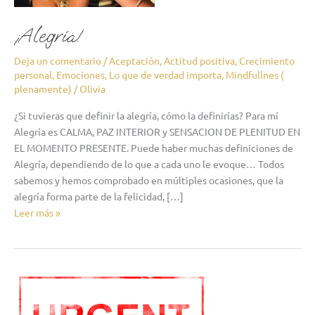
¡Alegría!
Deja un comentario
/
Aceptación
,
Actitud positiva
,
Crecimiento
personal
,
Emociones
,
Lo que de verdad importa
,
Mindfullnes (
plenamente)
/
Olivia
¿Si tuvieras que definir la alegría, cómo la definirías? Para mí
Alegría es CALMA, PAZ INTERIOR y SENSACION DE PLENITUD EN
EL MOMENTO PRESENTE. Puede haber muchas definiciones de
Alegría, dependiendo de lo que a cada uno le evoque… Todos
sabemos y hemos comprobado en múltiples ocasiones, que la
alegría forma parte de la felicidad, […]
Leer más »
lo
urgente,
lo