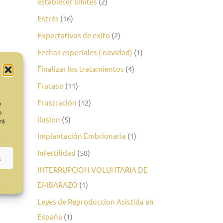
establecer limites
(2)
Estrés
(16)
Expectativas de exito
(2)
Fechas especiales ( navidad)
(1)
Finalizar los tratamientos
(4)
Fracaso
(11)
Frustración
(12)
n
o
ilusion
(5)
rá
Implantación Embrionaria
(1)
Infertilidad
(58)
s
INTERRUPCION VOLUNTARIA DE
EMBARAZO
(1)
Leyes de Reproduccion Asistida en
España
(1)