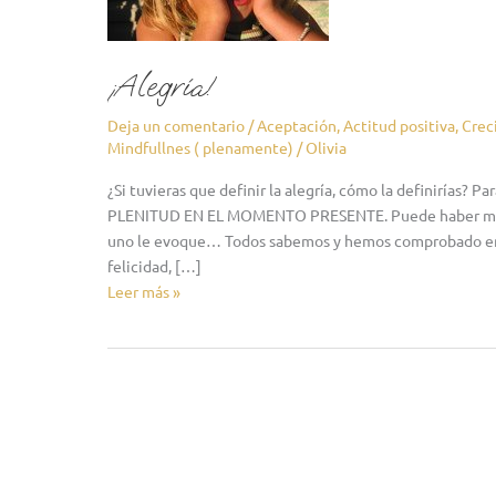
¡Alegría!
Deja un comentario
/
Aceptación
,
Actitud positiva
,
Crec
Mindfullnes ( plenamente)
/
Olivia
¿Si tuvieras que definir la alegría, cómo la definirías
PLENITUD EN EL MOMENTO PRESENTE. Puede haber mucha
uno le evoque… Todos sabemos y hemos comprobado en mú
felicidad, […]
Leer más »