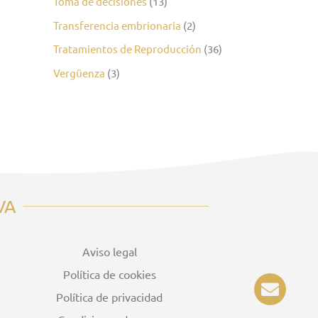
Toma de decisiones
(13)
Transferencia embrionaria
(2)
Tratamientos de Reproducción
(36)
Vergüenza
(3)
VA
Aviso legal
Política de cookies
E
n
Política de privacidad
v