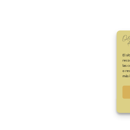
El s
reco
las 
o re
más 