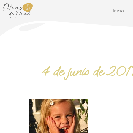
Ir
al
Inicio
contenido
4 de junio de 201
¡Alegría!