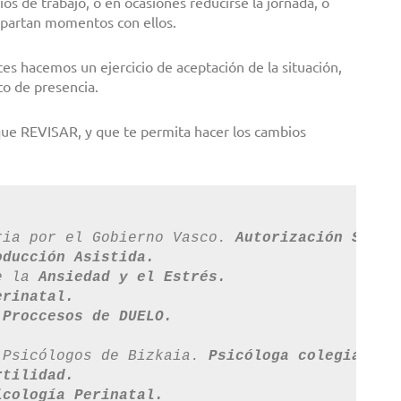
s de trabajo, o en ocasiones reducirse la jornada, o
ompartan momentos con ellos.
es hacemos un ejercicio de aceptación de la situación,
to de presencia.
que REVISAR, y que te permita hacer los cambios
ria por el Gobierno Vasco. 
Autorización Sanit
oducción Asistida.
e la 
Ansiedad y el Estrés.
erinatal.
 Proccesos de DUELO.
 Psicólogos de Bizkaia. 
Psicóloga colegiada n
rtilidad.
icología Perinatal.