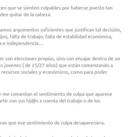
cen que se sienten culpables por haberse puesto tan
den quitar de la cabeza.
amos argumentos suficientes que justifican tal decisión,
ijos, falta de trabajo, falta de estabilidad económica,
mía e independencia…
r con elecciones propias, sino con encajar dentro de un
res jovenes ( de 25/27 años) que están comenzando a
de recursos sociales y económicos, como para poder
e me comentan el sentimiento de culpa que aparece
tir con sus hij@s a cuenta del trabajo o de los
aran que ese sentimiento de culpa desapareciera.