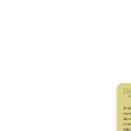
El s
reco
las 
o re
más 