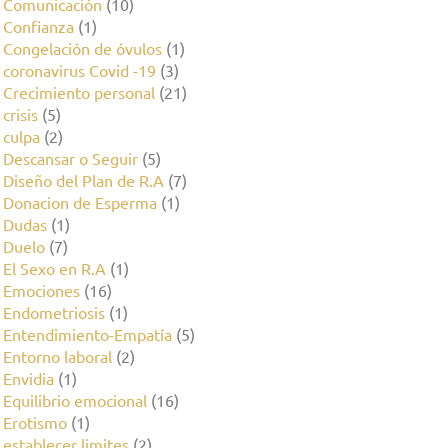
Comunicación
(10)
Confianza
(1)
Congelación de óvulos
(1)
coronavirus Covid -19
(3)
Crecimiento personal
(21)
crisis
(5)
culpa
(2)
Descansar o Seguir
(5)
Diseño del Plan de R.A
(7)
Donacion de Esperma
(1)
Dudas
(1)
Duelo
(7)
El Sexo en R.A
(1)
Emociones
(16)
Endometriosis
(1)
Entendimiento-Empatía
(5)
Entorno laboral
(2)
Envidia
(1)
Equilibrio emocional
(16)
Erotismo
(1)
establecer limites
(2)