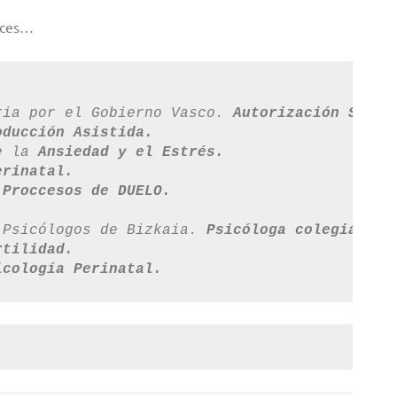
veces…
ria por el Gobierno Vasco. 
Autorización Sanit
oducción Asistida.
e la 
Ansiedad y el Estrés.
erinatal.
 Proccesos de DUELO.
 Psicólogos de Bizkaia. 
Psicóloga colegiada n
rtilidad.
icología Perinatal.