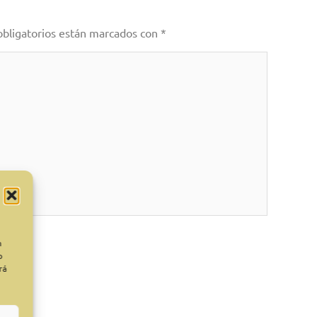
obligatorios están marcados con
*
n
o
rá