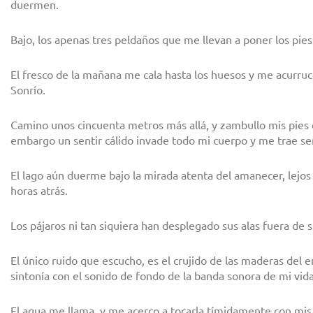
duermen.
Bajo, los apenas tres peldaños que me llevan a poner los pies e
El fresco de la mañana me cala hasta los huesos y me acurruco
Sonrío.
Camino unos cincuenta metros más allá, y zambullo mis pies 
embargo un sentir cálido invade todo mi cuerpo y me trae s
El lago aún duerme bajo la mirada atenta del amanecer, lejos 
horas atrás.
Los pájaros ni tan siquiera han desplegado sus alas fuera de 
El único ruido que escucho, es el crujido de las maderas del 
sintonía con el sonido de fondo de la banda sonora de mi vida,
El agua me llama, y me acerco a tocarla tímidamente con mis 