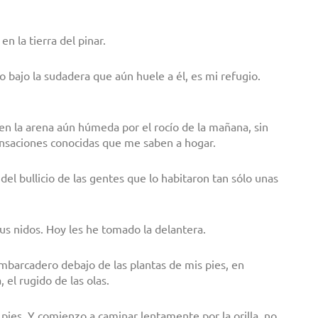
n la tierra del pinar.
 bajo la sudadera que aún huele a él, es mi refugio.
en la arena aún húmeda por el rocío de la mañana, sin
ensaciones conocidas que me saben a hogar.
del bullicio de las gentes que lo habitaron tan sólo unas
sus nidos. Hoy les he tomado la delantera.
embarcadero debajo de las plantas de mis pies, en
 el rugido de las olas.
pies. Y comienzo a caminar lentamente por la orilla, no