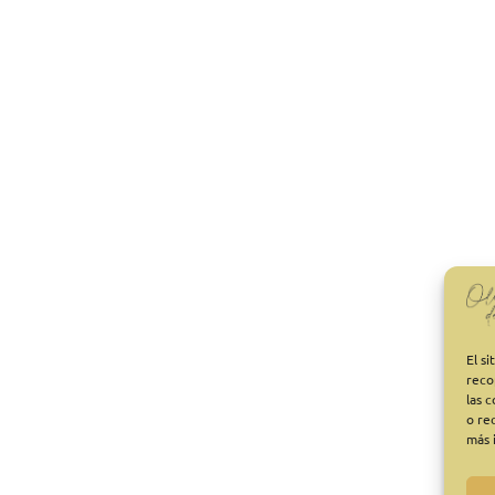
El s
reco
las 
o re
más 